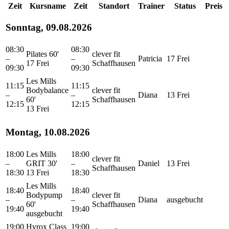
Zeit
Kursname
Zeit
Standort
Trainer
Status
Preis
Sonntag, 09.08.2026
08:30
08:30
Pilates 60'
clever fit
–
–
Patricia
17 Frei
17 Frei
Schaffhausen
09:30
09:30
Les Mills
11:15
11:15
Bodybalance
clever fit
–
–
Diana
13 Frei
60'
Schaffhausen
12:15
12:15
13 Frei
Montag, 10.08.2026
18:00
Les Mills
18:00
clever fit
–
GRIT 30'
–
Daniel
13 Frei
Schaffhausen
18:30
13 Frei
18:30
Les Mills
18:40
18:40
Bodypump
clever fit
–
–
Diana
ausgebucht
60'
Schaffhausen
19:40
19:40
ausgebucht
19:00
Hyrox Class
19:00