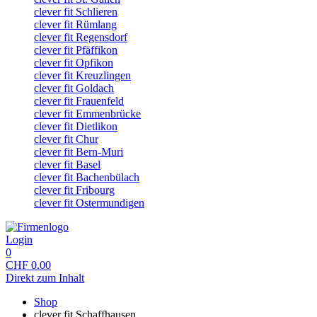
clever fit Schlieren
clever fit Rümlang
clever fit Regensdorf
clever fit Pfäffikon
clever fit Opfikon
clever fit Kreuzlingen
clever fit Goldach
clever fit Frauenfeld
clever fit Emmenbrücke
clever fit Dietlikon
clever fit Chur
clever fit Bern-Muri
clever fit Basel
clever fit Bachenbülach
clever fit Fribourg
clever fit Ostermundigen
Login
0
CHF
0.00
Direkt zum Inhalt
Shop
clever fit Schaffhausen