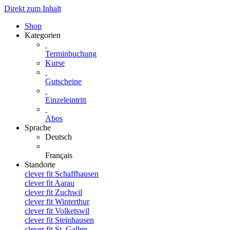
Direkt zum Inhalt
Shop
Kategorien
Terminbuchung
Kurse
Gutscheine
Einzeleintritt
Abos
Sprache
Deutsch
Français
Standorte
clever fit Schaffhausen
clever fit Aarau
clever fit Zuchwil
clever fit Winterthur
clever fit Volketswil
clever fit Steinhausen
clever fit St. Gallen