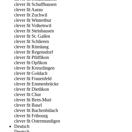
clever fit Schaffhausen
clever fit Aarau
clever fit Zuchwil
clever fit Winterthur
clever fit Volketswil
clever fit Steinhausen
clever fit St. Gallen
clever fit Schlieren
clever fit Rümlang
clever fit Regensdorf
clever fit Pfäffikon
clever fit Opfikon
clever fit Kreuzlingen
clever fit Goldach
clever fit Frauenfeld
clever fit Emmenbrücke
clever fit Dietlikon
clever fit Chur
clever fit Bern-Muri
clever fit Basel
clever fit Bachenbülach
clever fit Fribourg
clever fit Ostermundigen
Deutsch
Deutsch