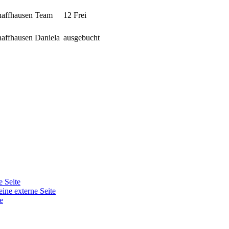
chaffhausen
Team
12 Frei
chaffhausen
Daniela
ausgebucht
e Seite
eine externe Seite
e