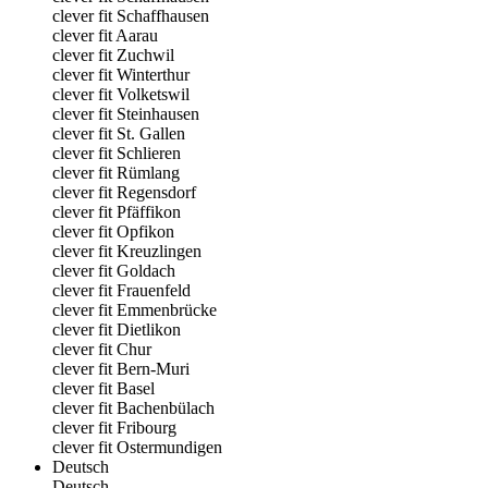
clever fit Schaffhausen
clever fit Aarau
clever fit Zuchwil
clever fit Winterthur
clever fit Volketswil
clever fit Steinhausen
clever fit St. Gallen
clever fit Schlieren
clever fit Rümlang
clever fit Regensdorf
clever fit Pfäffikon
clever fit Opfikon
clever fit Kreuzlingen
clever fit Goldach
clever fit Frauenfeld
clever fit Emmenbrücke
clever fit Dietlikon
clever fit Chur
clever fit Bern-Muri
clever fit Basel
clever fit Bachenbülach
clever fit Fribourg
clever fit Ostermundigen
Deutsch
Deutsch