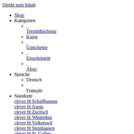
Direkt zum Inhalt
Shop
Kategorien
Terminbuchung
Kurse
Gutscheine
Einzeleintritt
Abos
Sprache
Deutsch
Français
Standorte
clever fit Schaffhausen
clever fit Aarau
clever fit Zuchwil
clever fit Winterthur
clever fit Volketswil
clever fit Steinhausen
clever fit St. Gallen