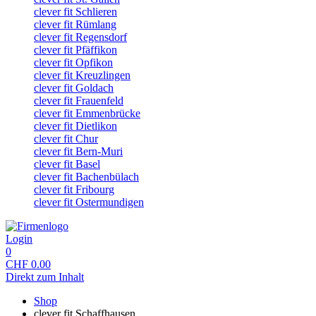
clever fit Schlieren
clever fit Rümlang
clever fit Regensdorf
clever fit Pfäffikon
clever fit Opfikon
clever fit Kreuzlingen
clever fit Goldach
clever fit Frauenfeld
clever fit Emmenbrücke
clever fit Dietlikon
clever fit Chur
clever fit Bern-Muri
clever fit Basel
clever fit Bachenbülach
clever fit Fribourg
clever fit Ostermundigen
Login
0
CHF
0.00
Direkt zum Inhalt
Shop
clever fit Schaffhausen