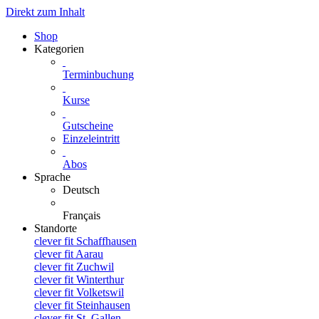
Direkt zum Inhalt
Shop
Kategorien
Terminbuchung
Kurse
Gutscheine
Einzeleintritt
Abos
Sprache
Deutsch
Français
Standorte
clever fit Schaffhausen
clever fit Aarau
clever fit Zuchwil
clever fit Winterthur
clever fit Volketswil
clever fit Steinhausen
clever fit St. Gallen