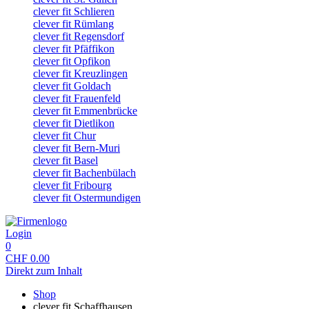
clever fit Schlieren
clever fit Rümlang
clever fit Regensdorf
clever fit Pfäffikon
clever fit Opfikon
clever fit Kreuzlingen
clever fit Goldach
clever fit Frauenfeld
clever fit Emmenbrücke
clever fit Dietlikon
clever fit Chur
clever fit Bern-Muri
clever fit Basel
clever fit Bachenbülach
clever fit Fribourg
clever fit Ostermundigen
Login
0
CHF
0.00
Direkt zum Inhalt
Shop
clever fit Schaffhausen