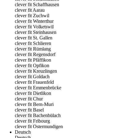
clever fit Schaffhausen
clever fit Aarau
clever fit Zuchwil
clever fit Winterthur
clever fit Volketswil
clever fit Steinhausen
clever fit St. Gallen
clever fit Schlieren
clever fit Rümlang
clever fit Regensdorf
clever fit Pfäffikon
clever fit Opfikon
clever fit Kreuzlingen
clever fit Goldach
clever fit Frauenfeld
clever fit Emmenbrücke
clever fit Dietlikon
clever fit Chur
clever fit Bern-Muri
clever fit Basel
clever fit Bachenbülach
clever fit Fribourg
clever fit Ostermundigen
Deutsch
Deutsch