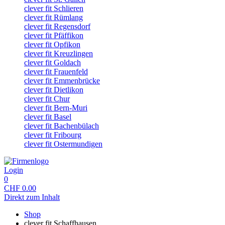
clever fit Schlieren
clever fit Rümlang
clever fit Regensdorf
clever fit Pfäffikon
clever fit Opfikon
clever fit Kreuzlingen
clever fit Goldach
clever fit Frauenfeld
clever fit Emmenbrücke
clever fit Dietlikon
clever fit Chur
clever fit Bern-Muri
clever fit Basel
clever fit Bachenbülach
clever fit Fribourg
clever fit Ostermundigen
Login
0
CHF
0.00
Direkt zum Inhalt
Shop
clever fit Schaffhausen