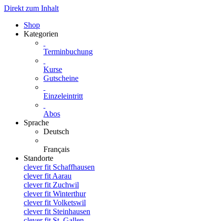
Direkt zum Inhalt
Shop
Kategorien
Terminbuchung
Kurse
Gutscheine
Einzeleintritt
Abos
Sprache
Deutsch
Français
Standorte
clever fit Schaffhausen
clever fit Aarau
clever fit Zuchwil
clever fit Winterthur
clever fit Volketswil
clever fit Steinhausen
clever fit St. Gallen