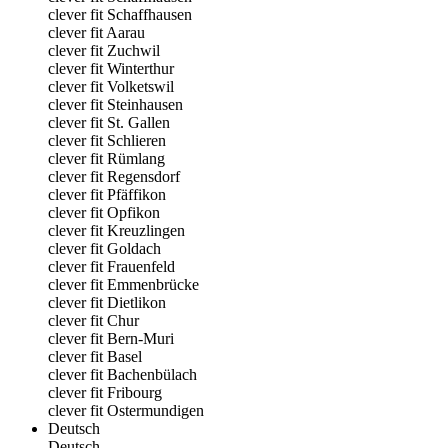
clever fit Schaffhausen
clever fit Aarau
clever fit Zuchwil
clever fit Winterthur
clever fit Volketswil
clever fit Steinhausen
clever fit St. Gallen
clever fit Schlieren
clever fit Rümlang
clever fit Regensdorf
clever fit Pfäffikon
clever fit Opfikon
clever fit Kreuzlingen
clever fit Goldach
clever fit Frauenfeld
clever fit Emmenbrücke
clever fit Dietlikon
clever fit Chur
clever fit Bern-Muri
clever fit Basel
clever fit Bachenbülach
clever fit Fribourg
clever fit Ostermundigen
Deutsch
Deutsch