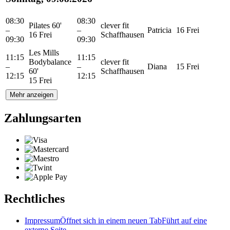
08:30
08:30
Pilates 60'
clever fit
–
–
Patricia
16 Frei
16 Frei
Schaffhausen
09:30
09:30
Les Mills
11:15
11:15
Bodybalance
clever fit
–
–
Diana
15 Frei
60'
Schaffhausen
12:15
12:15
15 Frei
Mehr anzeigen
Zahlungsarten
Rechtliches
Impressum
Öffnet sich in einem neuen Tab
Führt auf eine
externe Seite