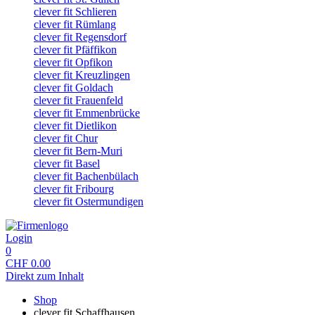
clever fit Schlieren
clever fit Rümlang
clever fit Regensdorf
clever fit Pfäffikon
clever fit Opfikon
clever fit Kreuzlingen
clever fit Goldach
clever fit Frauenfeld
clever fit Emmenbrücke
clever fit Dietlikon
clever fit Chur
clever fit Bern-Muri
clever fit Basel
clever fit Bachenbülach
clever fit Fribourg
clever fit Ostermundigen
Login
0
CHF
0.00
Direkt zum Inhalt
Shop
clever fit Schaffhausen