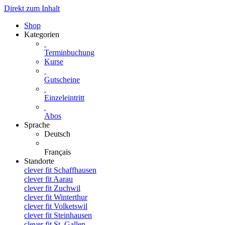
Direkt zum Inhalt
Shop
Kategorien
Terminbuchung
Kurse
Gutscheine
Einzeleintritt
Abos
Sprache
Deutsch
Français
Standorte
clever fit Schaffhausen
clever fit Aarau
clever fit Zuchwil
clever fit Winterthur
clever fit Volketswil
clever fit Steinhausen
clever fit St. Gallen