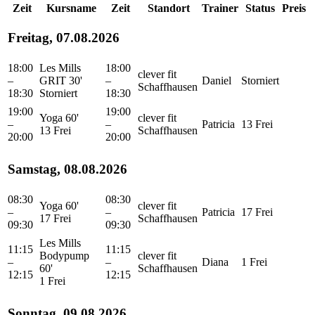
Zeit
Kursname
Zeit
Standort
Trainer
Status
Preis
Freitag, 07.08.2026
18:00
Les Mills
18:00
clever fit
–
GRIT 30'
–
Daniel
Storniert
Schaffhausen
18:30
Storniert
18:30
19:00
19:00
Yoga 60'
clever fit
–
–
Patricia
13 Frei
13 Frei
Schaffhausen
20:00
20:00
Samstag, 08.08.2026
08:30
08:30
Yoga 60'
clever fit
–
–
Patricia
17 Frei
17 Frei
Schaffhausen
09:30
09:30
Les Mills
11:15
11:15
Bodypump
clever fit
–
–
Diana
1 Frei
60'
Schaffhausen
12:15
12:15
1 Frei
Sonntag, 09.08.2026