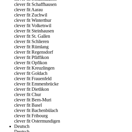
clever fit Schaffhausen
clever fit Aarau
clever fit Zuchwil
clever fit Winterthur
clever fit Volketswil
clever fit Steinhausen
clever fit St. Gallen
clever fit Schlieren
clever fit Rümlang
clever fit Regensdorf
clever fit Pfäffikon
clever fit Opfikon
clever fit Kreuzlingen
clever fit Goldach
clever fit Frauenfeld
clever fit Emmenbrücke
clever fit Dietlikon
clever fit Chur
clever fit Bern-Muri
clever fit Basel
clever fit Bachenbülach
clever fit Fribourg
clever fit Ostermundigen
Deutsch
Deutsch